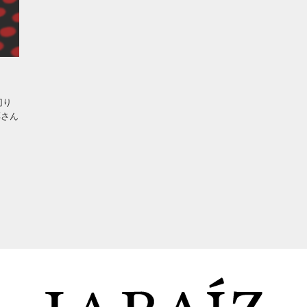
切り
淳さん